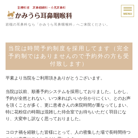
岩槻
岩槻の耳鼻科なら「かみうら耳鼻咽喉科」へご来院ください。
ホーム
当院は時間予約制度を採用してます（完全
診療内容
予約制ではありませんので予約外の方も受
付致します）
院長プロフィール
医院概要
平素より当院をご利用頂きありがとうございます。
診療予約はこちら
当院は以前、順番予約システムを採用しておりました。しかし、
予約が全然とれない、いつ来ればいいか分かりにくい、とのお声
を頂くことが多く、更に患者さんの来院時間が重なってしまい、
特に花粉症の時期は混雑した待合室でお待ちいただく羽目にな
り、大変申し訳なく思っておりました。
コロナ禍を経験した皆様にとって、人の密集した場で長時間待つ