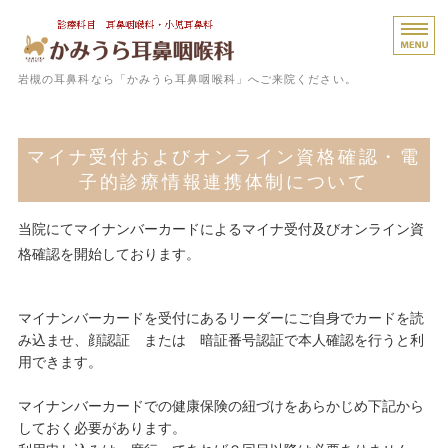
岩槻
岩槻の耳鼻科なら「かみうら耳鼻咽喉科」へご来院ください。
ホーム
マイナ受付およびオンライン資格確認・電
診療内容
子的診療情報連携体制について
院長プロフィール
当院にてマイナンバーカードによるマイナ受付及びオンライン資
医院概要
格確認を開始しております。
診療予約はこちら
マイナンバーカードを受付にあるリーダーにご自身でカードを読
み込ませ、顔認証 または 暗証番号認証で本人確認を行うと利
用できます。
マイナンバーカードでの健康保険の紐づけをあらかじめ下記から
しておく必要があります。